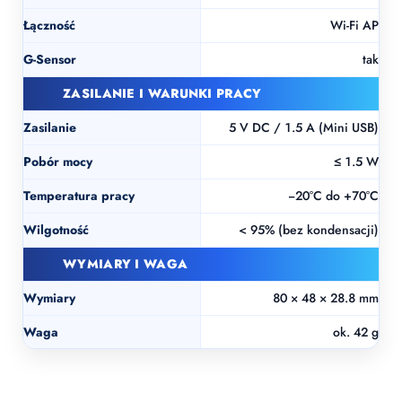
Łączność
Wi-Fi AP
G-Sensor
tak
ZASILANIE I WARUNKI PRACY
Zasilanie
5 V DC / 1.5 A (Mini USB)
Pobór mocy
≤ 1.5 W
Temperatura pracy
−20°C do +70°C
Wilgotność
< 95% (bez kondensacji)
WYMIARY I WAGA
Wymiary
80 × 48 × 28.8 mm
Waga
ok. 42 g