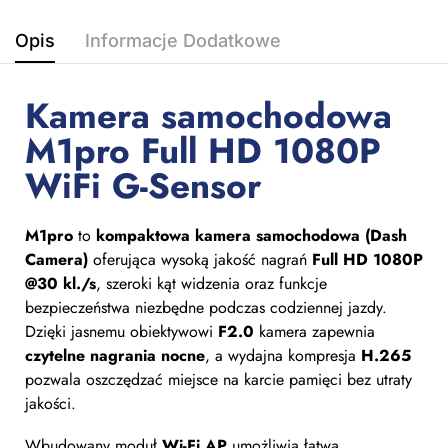
Opis
Informacje Dodatkowe
Kamera samochodowa
M1pro Full HD 1080P
WiFi G-Sensor
M1pro
to
kompaktowa kamera samochodowa (Dash
Camera)
oferująca wysoką jakość nagrań
Full HD 1080P
@30 kl./s
, szeroki kąt widzenia oraz funkcje
bezpieczeństwa niezbędne podczas codziennej jazdy.
Dzięki jasnemu obiektywowi
F2.0
kamera zapewnia
czytelne nagrania nocne
, a wydajna kompresja
H.265
pozwala oszczędzać miejsce na karcie pamięci bez utraty
jakości.
Wbudowany moduł
Wi-Fi AP
umożliwia łatwą