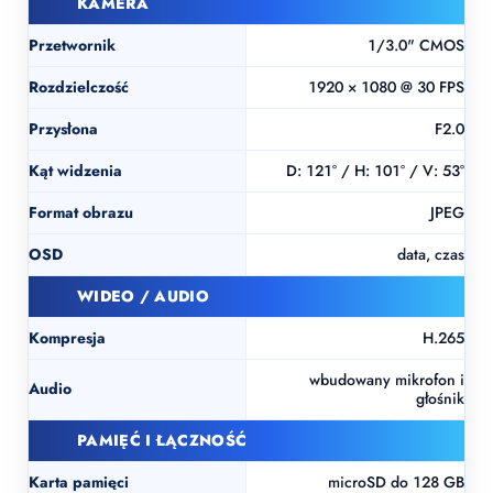
KAMERA
Przetwornik
1/3.0" CMOS
Rozdzielczość
1920 × 1080 @ 30 FPS
Przysłona
F2.0
Kąt widzenia
D: 121° / H: 101° / V: 53°
Format obrazu
JPEG
OSD
data, czas
WIDEO / AUDIO
Kompresja
H.265
wbudowany mikrofon i
Audio
głośnik
PAMIĘĆ I ŁĄCZNOŚĆ
Karta pamięci
microSD do 128 GB