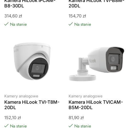
Kamera HiLook IPCAM-
Kamera HiLook TVI-B8M-
B8-30DL
20DL
314,60
zł
154,70
zł
Na stanie
Na stanie
Kamery analogowe
Kamery analogowe
Kamera HiLook TVI-T8M-
Kamera HiLook TVICAM-
20DL
B5M-20DL
152,10
zł
81,90
zł
Na stanie
Na stanie