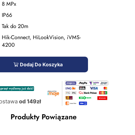
8 MPx
IP66
Tak do 20m
Hik-Connect, HiLookVision, iVMS-
4200
Dodaj Do Koszyka
przęt wyślemy już dziś!
ostawa
od 149zł
Produkty Powiązane