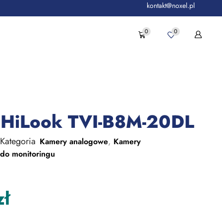
kontakt@noxel.pl
0
0
 HiLook TVI-B8M-20DL
Kategoria
,
Kamery analogowe
Kamery
do monitoringu
zł