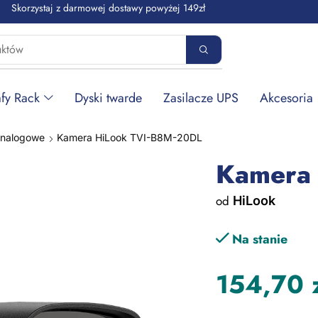
Skorzystaj z darmowej dostawy powyżej 149zł
fy Rack
Dyski twarde
Zasilacze UPS
Akcesoria
analogowe
Kamera HiLook TVI-B8M-20DL
Kamera
od
HiLook
Na stanie
154,70