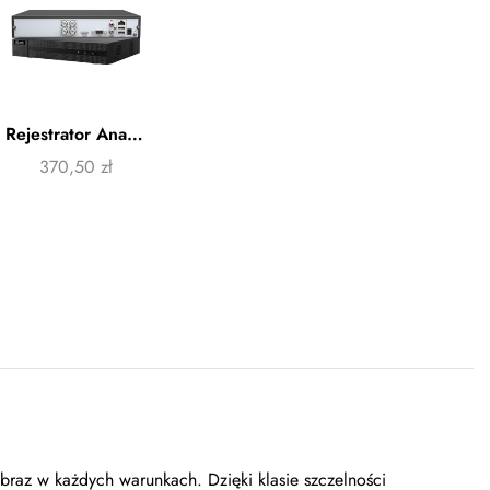
Rejestrator Analogowy HiLook by Hikivision DVR-4CH-5MP
370,50
zł
raz w każdych warunkach. Dzięki klasie szczelności