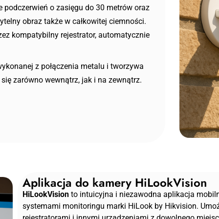
je
podczerwień o zasięgu do 30 metrów
oraz
zytelny obraz także w całkowitej ciemności.
zez kompatybilny rejestrator, automatycznie
wykonanej z połączenia metalu i tworzywa
się zarówno wewnątrz, jak i na zewnątrz.
Aplikacja do kamery HiLookVision
HiLookVision
to intuicyjna i niezawodna aplikacja mobi
systemami monitoringu marki HiLook by Hikvision. Umoż
rejestratorami i innymi urządzeniami z dowolnego miejsc