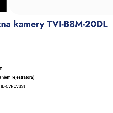
czna kamery TVI-B8M-20DL
0m
aniem rejestratora)
/HD-CVI/CVBS)