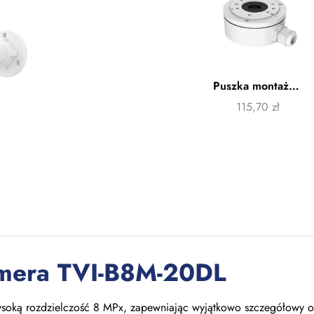
Puszka montażowa Hikvision DS-1280ZJ-XS
115,70
zł
amera TVI-B8M-20DL
soką rozdzielczość 8 MPx, zapewniając wyjątkowo szczegółowy ob