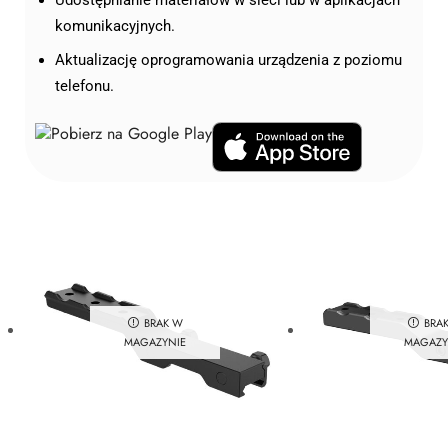
Udostępnianie materiałów w sieci lub w aplikacjach
komunikacyjnych.
Aktualizację oprogramowania urządzenia z poziomu
telefonu.
BRAK W
BRA
MAGAZYNIE
MAGAZY