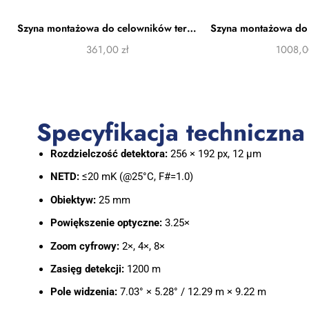
Szyna montażowa do celowników termowizyjnych HIKMICRO HM-R-WP
361,00
zł
1008,
Specyfikacja techniczna
Rozdzielczość detektora:
256 × 192 px, 12 μm
NETD:
≤20 mK (@25°C, F#=1.0)
Obiektyw:
25 mm
Powiększenie optyczne:
3.25×
Zoom cyfrowy:
2×, 4×, 8×
Zasięg detekcji:
1200 m
Pole widzenia:
7.03° × 5.28° / 12.29 m × 9.22 m