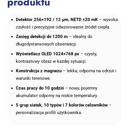
produktu
Detektor 256×192 / 12 μm, NETD ≤20 mK
– wysoka
czułość i precyzyjne odwzorowanie źródeł ciepła.
Zasięg detekcji do 1200 m
– idealny do
długodystansowych obserwacji.
Wyświetlacz OLED 1024×768 px
– czysty,
kontrastowy obraz w każdej sytuacji.
Konstrukcja z magnezu
– lekka, odporna na odrzut i
warunki terenowe.
Czas pracy do 10 godzin
– nowy, pojemny
akumulator odporny na niskie temperatury.
5 grup siatek, 10 typów i 7 kolorów celowników
–
personalizacja profili użytkownika.