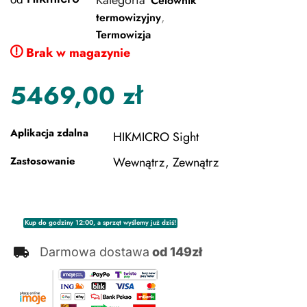
Kategoria
Celownik
,
termowizyjny
Termowizja
Brak w magazynie
5469,00
zł
Aplikacja zdalna
HIKMICRO Sight
Zastosowanie
Wewnątrz, Zewnątrz
Kup do godziny 12:00, a sprzęt wyślemy już dziś!
Darmowa dostawa
od 149zł