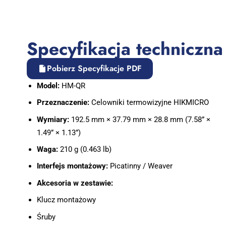
Specyfikacja techniczna
Pobierz Specyfikacje PDF
Model:
HM-QR
Przeznaczenie:
Celowniki termowizyjne HIKMICRO
Wymiary:
192.5 mm × 37.79 mm × 28.8 mm (7.58” ×
1.49” × 1.13”)
Waga:
210 g (0.463 lb)
Interfejs montażowy:
Picatinny / Weaver
Akcesoria w zestawie:
Klucz montażowy
Śruby