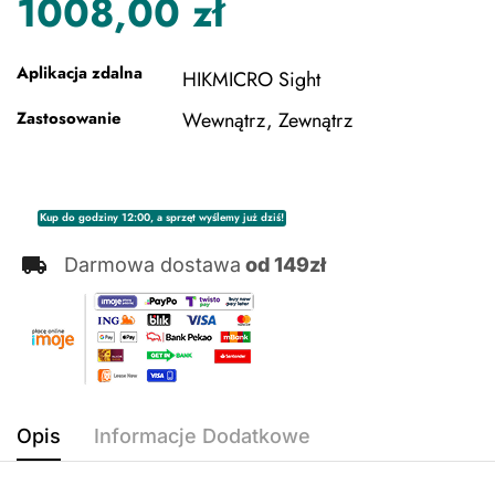
1008,00
zł
Aplikacja zdalna
HIKMICRO Sight
Zastosowanie
Wewnątrz, Zewnątrz
Kup do godziny 12:00, a sprzęt wyślemy już dziś!
Darmowa dostawa
od 149zł
Opis
Informacje Dodatkowe