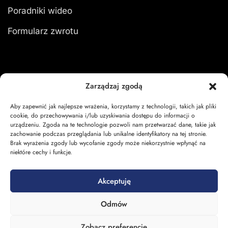
Poradniki wideo
Formularz zwrotu
Moje konto
Zarządzaj zgodą
Aby zapewnić jak najlepsze wrażenia, korzystamy z technologii, takich jak pliki
Zaloguj się
cookie, do przechowywania i/lub uzyskiwania dostępu do informacji o
urządzeniu. Zgoda na te technologie pozwoli nam przetwarzać dane, takie jak
Moje zamówienia
zachowanie podczas przeglądania lub unikalne identyfikatory na tej stronie.
Brak wyrażenia zgody lub wycofanie zgody może niekorzystnie wpłynąć na
Koszyk
niektóre cechy i funkcje.
Akceptuję
Odmów
Zobacz preferencje