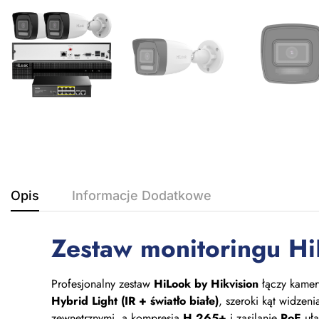
Opis
Informacje Dodatkowe
Zestaw monitoringu Hi
Profesjonalny zestaw
HiLook by Hikvision
łączy kame
Hybrid Light (IR + światło białe)
, szeroki kąt widzen
zewnętrznymi, a kompresja
H.265+
i zasilanie
PoE
uła