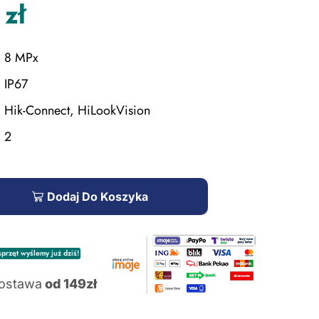
0
zł
8 MPx
IP67
Hik-Connect, HiLookVision
2
Dodaj Do Koszyka
przęt wyślemy już dziś!
ostawa
od 149zł