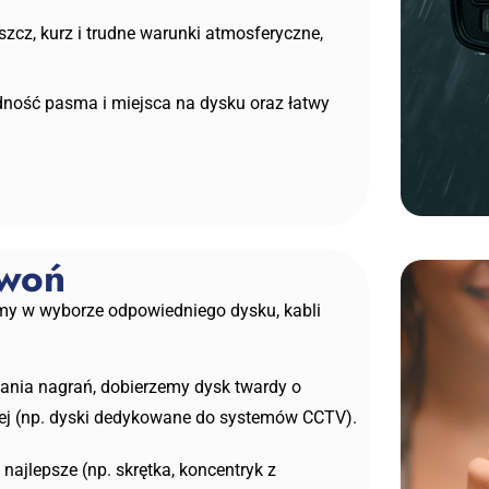
zcz, kurz i trudne warunki atmosferyczne,
ność pasma i miejsca na dysku oraz łatwy
zwoń
my w wyborze odpowiedniego dysku, kabli
wania nagrań, dobierzemy dysk twardy o
głej (np. dyski dedykowane do systemów CCTV).
 najlepsze (np. skrętka, koncentryk z