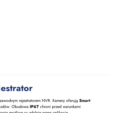
estrator
zawodnym rejestratorem NVR. Kamery oferują
Smart
pojazdów. Obudowa
IP67
chroni przed warunkami
zanie możliwe są zdalnie przez aplikacje.