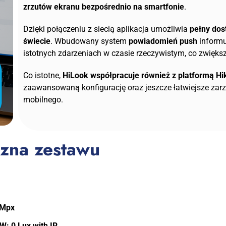
zrzutów ekranu bezpośrednio na smartfonie
.
Dzięki połączeniu z siecią aplikacja umożliwia
pełny dos
świecie
. Wbudowany system
powiadomień push
informu
istotnych zdarzeniach w czasie rzeczywistym, co zwięk
Co istotne,
HiLook współpracuje również z platformą Hi
zaawansowaną konfigurację oraz jeszcze łatwiejsze za
mobilnego.
czna zestawu
6Mpx
W: 0 Lux with IR