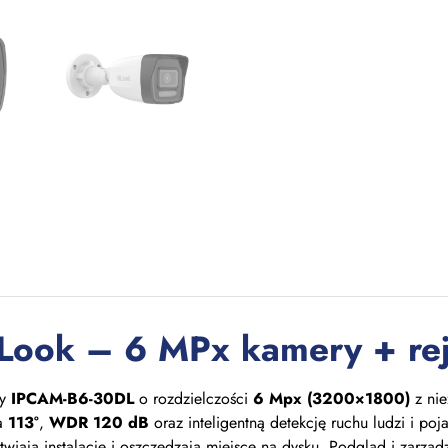
Look – 6 MPx kamery + rej
ry
IPCAM-B6-30DL
o rozdzielczości
6 Mpx (3200×1800)
z nie
ia
113°
,
WDR 120 dB
oraz inteligentną detekcję ruchu ludzi i 
twiają instalację i oszczędzają miejsce na dysku. Podgląd i zarząd