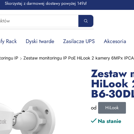
Skorzystaj z darmowej dostawy powyżej 149zł
fy Rack
Dyski twarde
Zasilacze UPS
Akcesoria
oringu IP
Zestaw monitoringu IP PoE HiLook 2 kamery 6MPx IP
Zestaw 
HiLook 
B6-30D
od
HiLook
Na stanie