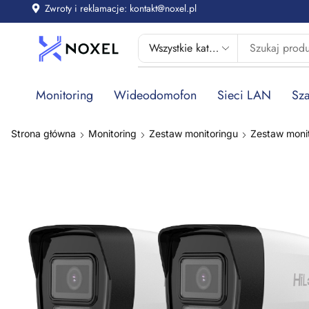
Zwroty i reklamacje: kontakt@noxel.pl
Monitoring
Wideodomofon
Sieci LAN
Sza
Strona główna
Monitoring
Zestaw monitoringu
Zestaw monit