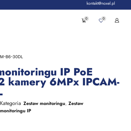
kontakt@noxel.pl
0
0
CAM-B6-30DL
monitoringu IP PoE
2 kamery 6MPx IPCAM-
L
Kategoria
,
Zestaw monitoringu
Zestaw
monitoringu IP