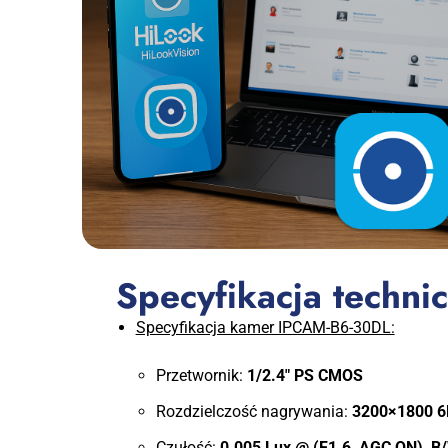
Specyfikacja techni
Specyfikacja kamer IPCAM-B6-30DL:
Przetwornik:
1/2.4″ PS CMOS
Rozdzielczość nagrywania:
3200×1800 
Czułość:
0.005 Lux @ (F1.6, AGC ON), B/