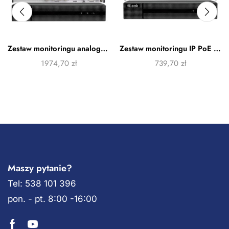
Zestaw monitoringu analogowy HiLook 6 kamer 8MPx
Zestaw monitoringu IP PoE HiLook 2 kamery 4MPx
1974,70
zł
739,70
zł
Maszy pytanie?
Tel: 538 101 396
pon. - pt. 8:00 -16:00