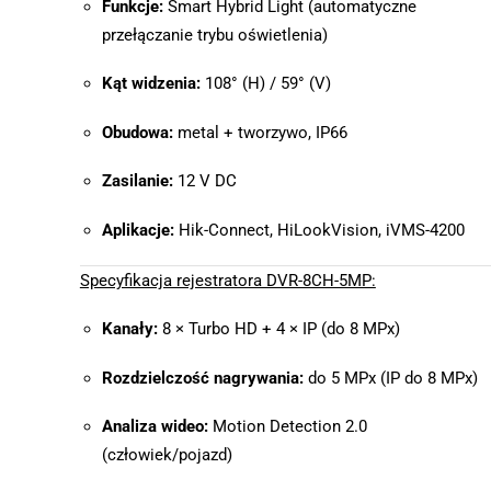
Funkcje:
Smart Hybrid Light (automatyczne
przełączanie trybu oświetlenia)
Kąt widzenia:
108° (H) / 59° (V)
Obudowa:
metal + tworzywo, IP66
Zasilanie:
12 V DC
Aplikacje:
Hik-Connect, HiLookVision, iVMS-4200
Specyfikacja rejestratora DVR-8CH-5MP:
Kanały:
8 × Turbo HD + 4 × IP (do 8 MPx)
Rozdzielczość nagrywania:
do 5 MPx (IP do 8 MPx)
Analiza wideo:
Motion Detection 2.0
(człowiek/pojazd)