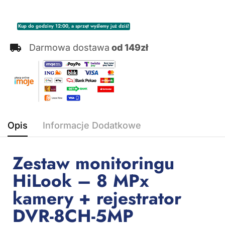
Kup do godziny 12:00, a sprzęt wyślemy już dziś!
Darmowa dostawa
od 149zł
Opis
Informacje Dodatkowe
Zestaw monitoringu
HiLook – 8 MPx
kamery + rejestrator
DVR-8CH-5MP