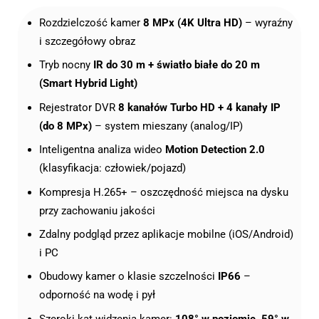
Rozdzielczość kamer
8 MPx (4K Ultra HD)
– wyraźny
i szczegółowy obraz
Tryb nocny
IR do 30 m + światło białe do 20 m
(Smart Hybrid Light)
Rejestrator DVR
8 kanałów Turbo HD + 4 kanały IP
(do 8 MPx)
– system mieszany (analog/IP)
Inteligentna analiza wideo
Motion Detection 2.0
(klasyfikacja: człowiek/pojazd)
Kompresja H.265+ – oszczędność miejsca na dysku
przy zachowaniu jakości
Zdalny podgląd przez aplikacje mobilne (iOS/Android)
i PC
Obudowy kamer o klasie szczelności
IP66
–
odporność na wodę i pył
Szeroki kąt widzenia kamer:
108° w poziomie, 59° w