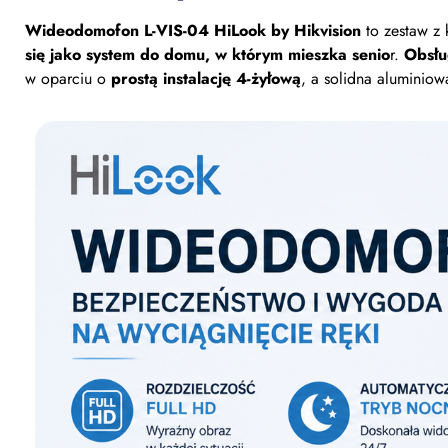
Wideodomofon L-VIS-04 HiLook by Hikvision
to zestaw z 
się jako
system do domu, w którym mieszka senio
r.
Obsłu
w oparciu o
prostą instalację 4-żyłową
, a solidna aluminio