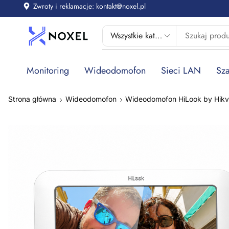
Zwroty i reklamacje: kontakt@noxel.pl
Monitoring
Wideodomofon
Sieci LAN
Sza
Strona główna
Wideodomofon
Wideodomofon HiLook by Hikvi