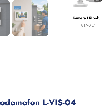
Kamera HiLook TVICAM-B5M-20DL
81,90
zł
eodomofon L-VIS-04