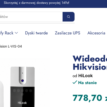
Skorzystaj z darmowej dostawy powyżej 149zł
fy Rack
Dyski twarde
Zasilacze UPS
Akcesoria
sion L-VIS-04
Wideod
Hikvisio
od
HiLook
Na stanie
778,70