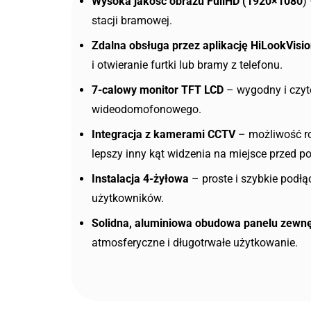
Wysoka jakość obrazu FullHD (1920×1080
)
stacji bramowej.
Zdalna obsługa przez aplikację HiLookVisio
i otwieranie furtki lub bramy z telefonu.
7-calowy monitor TFT LCD
– wygodny i czyt
wideodomofonowego.
Integracja z kamerami CCTV
– możliwość r
lepszy inny kąt widzenia na miejsce przed po
Instalacja 4-żyłowa
– proste i szybkie podłą
użytkowników.
Solidna, aluminiowa obudowa panelu zewn
atmosferyczne i długotrwałe użytkowanie.