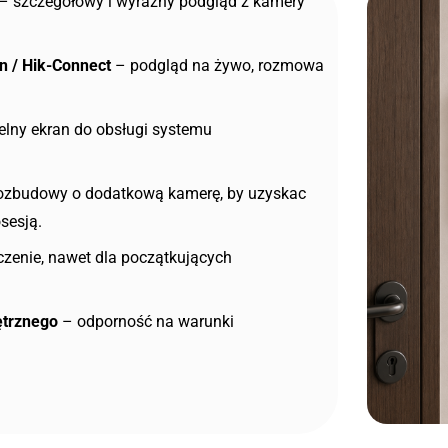
 – szczegółowy i wyraźny podgląd z kamery
n / Hik-Connect
– podgląd na żywo, rozmowa
elny ekran do obsługi systemu
ozbudowy o dodatkową kamerę, by uzyskac
sesją.
czenie, nawet dla początkujących
ętrznego
– odporność na warunki