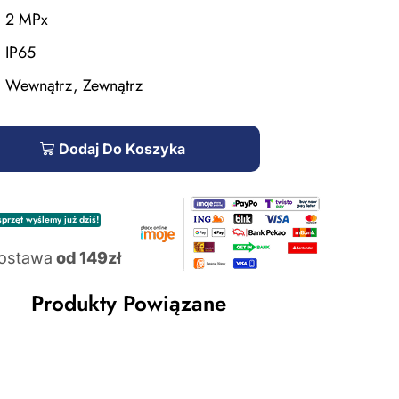
2 MPx
IP65
Wewnątrz, Zewnątrz
Dodaj Do Koszyka
przęt wyślemy już dziś!
ostawa
od 149zł
Produkty Powiązane