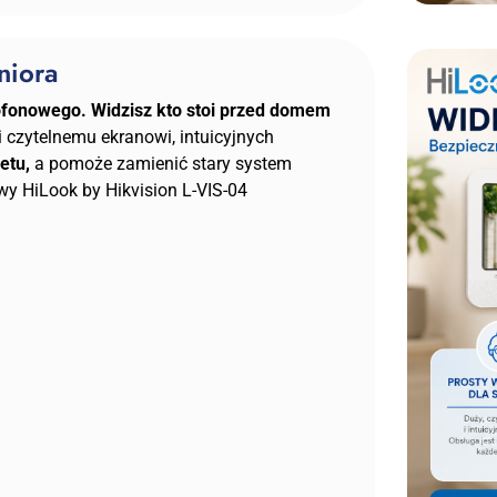
niora
ofonowego.
Widzisz kto stoi przed domem
i czytelnemu ekranowi, intuicyjnych
etu,
a pomoże zamienić stary system
HiLook by Hikvision L-VIS-04