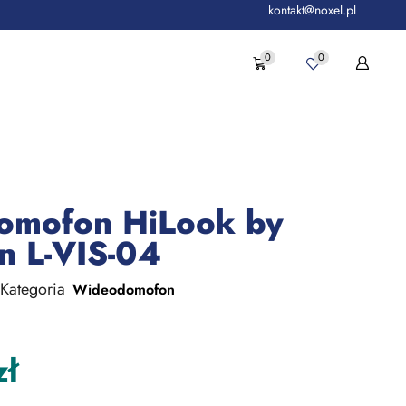
kontakt@noxel.pl
0
0
omofon HiLook by
n L-VIS-04
Kategoria
Wideodomofon
zł