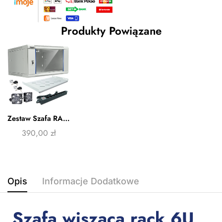
Produkty Powiązane
Zestaw Szafa RACK 6U 600×450 wisząca, szara + akcesoria RL-4506WRE-G Racktel
390,00
zł
Opis
Informacje Dodatkowe
Szafa wisząca rack 6U