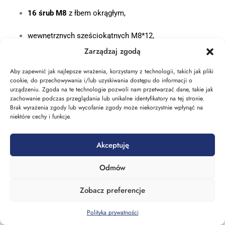
16 śrub M8
z łbem okrągłym,
wewnętrznych sześciokątnych M8*12,
Zarządzaj zgodą
oraz
nakrętek kołnierzowych M8
.
Aby zapewnić jak najlepsze wrażenia, korzystamy z technologii, takich jak pliki
cookie, do przechowywania i/lub uzyskiwania dostępu do informacji o
Użyj
wkrętów samogwintujących M5*8
, aby
urządzeniu. Zgoda na te technologie pozwoli nam przetwarzać dane, takie jak
przymocować
przednią część szafy
.
zachowanie podczas przeglądania lub unikalne identyfikatory na tej stronie.
Brak wyrażenia zgody lub wycofanie zgody może niekorzystnie wpłynąć na
KROK 3 – Montaż panelu tylnego
niektóre cechy i funkcje.
Przykręć
panel tylny
za pomocą
6 wkrętów
Akceptuję
samogwintujących M5*8
.
Odmów
KROK 4 – Montaż paneli bocznych i drzwi przednich
Zobacz preferencje
Zamontuj
panele boczne
:
390,00
zł
Dodaj Do Koszyka
369,00
zł
Polityka prywatności
dolna część panelu powinna wejść w prostokątny
Strona główna
Blog
Menu