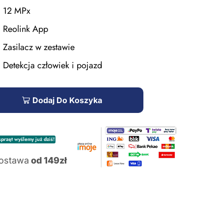
12 MPx
Reolink App
Zasilacz w zestawie
Detekcja człowiek i pojazd
Dodaj Do Koszyka
przęt wyślemy już dziś!
ostawa
od 149zł