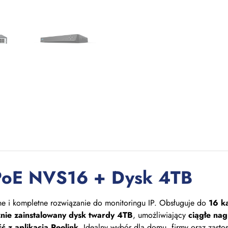
P PoE NVS16 + Dysk 4TB
ne i kompletne rozwiązanie do monitoringu IP. Obsługuje do
16 k
znie zainstalowany dysk twardy 4TB
, umożliwiający
ciągłe na
ć z aplikacją Reolink
. Idealny wybór dla domu, firmy oraz zast