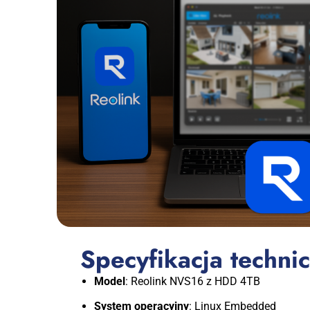
Specyfikacja techni
Model
: Reolink NVS16 z HDD 4TB
System operacyjny
: Linux Embedded