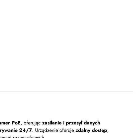
amer PoE
, oferując
zasilanie i przesył danych
grywanie 24/7
. Urządzenie oferuje
zdalny dostęp
,
osowań przemysłowych.