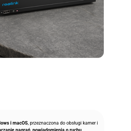
ndows i macOS
, przeznaczona do obsługi kamer i
rzanie nagrań
,
powiadomienia o ruchu
,