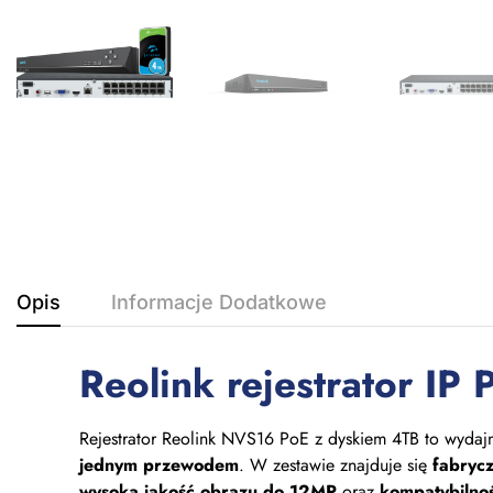
Opis
Informacje Dodatkowe
Reolink rejestrator I
Rejestrator Reolink NVS16 PoE z dyskiem 4TB to wydaj
jednym przewodem
. W zestawie znajduje się
fabryc
wysoką jakość obrazu do 12MP
oraz
kompatybilnoś