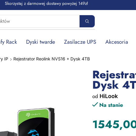
Skorzystaj z darmowej dostawy powyżej 149zł
fy Rack
Dyski twarde
Zasilacze UPS
Akcesoria
ry IP
Rejestrator Reolink NVS16 + Dysk 4TB
Rejestr
Dysk 4
od
HiLook
Na stanie
1545,0