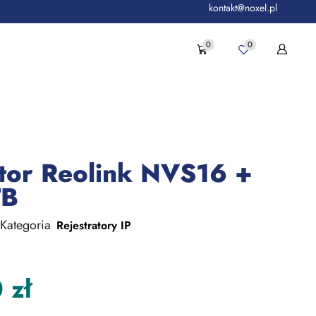
kontakt@noxel.pl
0
0
ator Reolink NVS16 +
TB
Kategoria
Rejestratory IP
0
zł