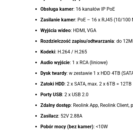
Obsługa kamer
: 16 kanałów IP PoE
Zasilanie kamer
: PoE – 16 x RJ45 (10/100
Wyjścia wideo
: HDMI, VGA
Rozdzielczość zapisu/odtwarzania
: do 12M
Kodeki
: H.264 / H.265
Audio wyjście
: 1 x RCA (liniowe)
Dysk twardy
: w zestawie 1 x HDD 4TB (SAT
Zatoki HDD
: 2 x SATA, max. 2 x 6TB = 12TB
Porty USB
: 2 x USB 2.0
Zdalny dostęp
: Reolink App, Reolink Client,
Zasilacz
: 52V 2.88A
Pobór mocy (bez kamer)
: <10W