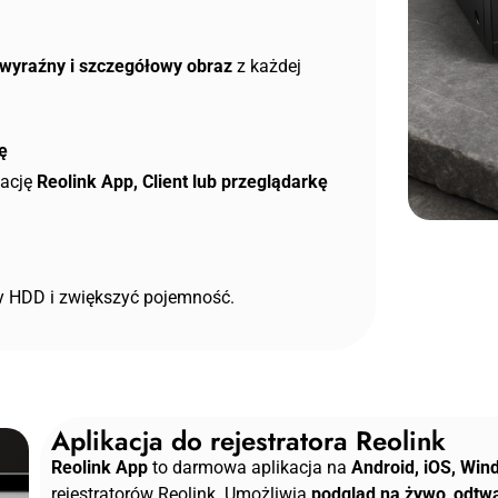
wyraźny i szczegółowy obraz
z każdej
ę
kację
Reolink App, Client lub przeglądarkę
y HDD i zwiększyć pojemność.
Aplikacja do rejestratora Reolink
Reolink App
to darmowa aplikacja na
Android, iOS, Wi
rejestratorów Reolink. Umożliwia
podgląd na żywo
,
odtwa