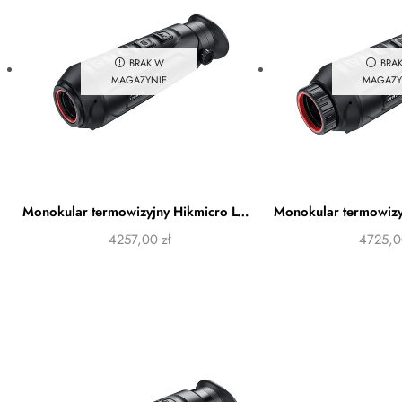
BRAK W
BRA
MAGAZYNIE
MAGAZY
Monokular termowizyjny Hikmicro LYNX LH15 2.0
4257,00
zł
4725,