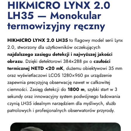
HIKMICRO LYNX 2.0
LH35 — Monokular
termowizyjny ręczny
HIKMICRO LYNX 2.0 LH35
to flagowy model serii Lynx
2.0, stworzony dla użytkowników oczekujących
najdalszego zasięgu detekcji i najwyższej jakości
obrazu
. Dzięki detektorowi 384×288 px o
czułości
termicznej NETD <20 mK
, dużemu obiektywowi 35 mm
oraz wyświetlaczowi LCOS 1280×960 px urządzenie
zapewnia precyzyjną obserwację nawet w całkowitej
ciemności. Zasięg detekcji do
1800 m
, szybki start w 3
sekundy oraz innowacyjny system podwójnego ładowania
czynią LH35 idealnym narzędziem dla myśliwych, służb
patrolowych i profesjonalnych obserwatorów przyrody.