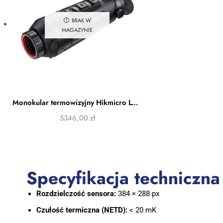
BRAK W
MAGAZYNIE
Monokular termowizyjny Hikmicro LYNX LH25 2.0
5346,00
zł
Specyfikacja techniczna
Rozdzielczość sensora:
384 × 288 px
Czułość termiczna (NETD):
< 20 mK