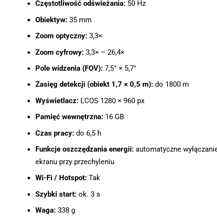
Częstotliwość odświeżania:
50 Hz
Obiektyw:
35 mm
Zoom optyczny:
3,3×
Zoom cyfrowy:
3,3× – 26,4×
Pole widzenia (FOV):
7,5° × 5,7°
Zasięg detekcji (obiekt 1,7 × 0,5 m):
do 1800 m
Wyświetlacz:
LCOS 1280 × 960 px
Pamięć wewnętrzna:
16 GB
Czas pracy:
do 6,5 h
Funkcje oszczędzania energii:
automatyczne wyłączani
ekranu przy przechyleniu
Wi-Fi / Hotspot:
Tak
Szybki start:
ok. 3 s
Waga:
338 g