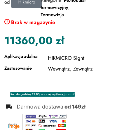
Kategoria
Monokular
od
Hikmicro
,
termowizyjny
Termowizja
Brak w magazynie
11360,00
zł
Aplikacja zdalna
HIKMICRO Sight
Zastosowanie
Wewnątrz, Zewnątrz
Kup do godziny 12:00, a sprzęt wyślemy już dziś!
Darmowa dostawa
od 149zł