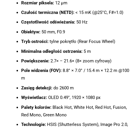
Rozmiar piksela:
12 μm
Czułość termiczna (NETD):
< 15 mK (@25°C, F#=1.0)
Częstotliwość odświeżania:
50 Hz
Obiektyw:
50 mm, F0.9
Tryb ostrości:
tylne pokrętło (Rear Focus Wheel)
Minimalna odległość ostrzenia:
5 m
Powiększenie:
2.7× – 21.6× (8× zoom cyfrowy)
Pole widzenia (FOV):
8.8° × 7.0° / 15.4 m × 12.2 m @100
m
Zasięg detekcji:
do 2600 m
Wyświetlacz:
OLED 0.49″, 1920 × 1080 px
Palety kolorów:
Black Hot, White Hot, Red Hot, Fusion,
Red Mono, Green Mono
Technologie:
HSIS (Shutterless System), Image Pro 2.0,