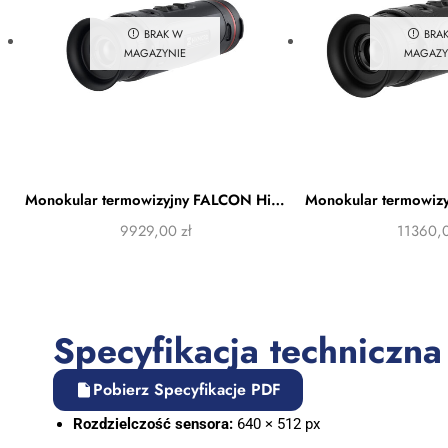
BRAK W
BRA
MAGAZYNIE
MAGAZY
Monokular termowizyjny FALCON Hikmicro FQ35 2.0
9929,00
zł
11360,
Specyfikacja techniczna
Pobierz Specyfikacje PDF
Rozdzielczość sensora:
640 × 512 px