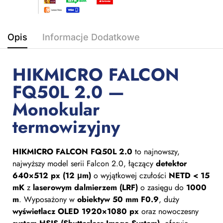
Opis
Informacje Dodatkowe
HIKMICRO FALCON
FQ50L 2.0 —
Monokular
termowizyjny
HIKMICRO FALCON FQ50L 2.0
to najnowszy,
najwyższy model serii Falcon 2.0, łączący
detektor
640×512 px (12 μm)
o wyjątkowej czułości
NETD < 15
mK
z
laserowym dalmierzem (LRF)
o zasięgu do
1000
m
. Wyposażony w
obiektyw 50 mm F0.9
, duży
wyświetlacz OLED 1920×1080 px
oraz nowoczesny