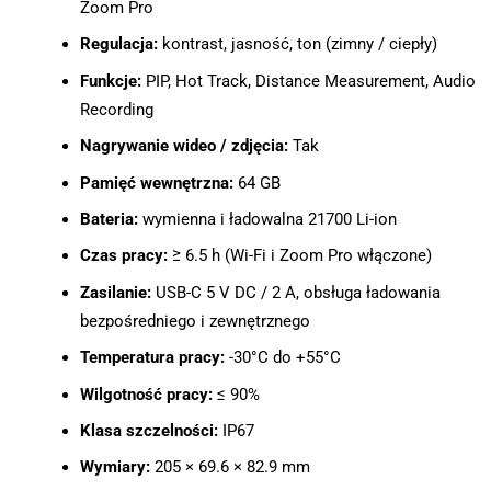
Zoom Pro
Regulacja:
kontrast, jasność, ton (zimny / ciepły)
Funkcje:
PIP, Hot Track, Distance Measurement, Audio
Recording
Nagrywanie wideo / zdjęcia:
Tak
Pamięć wewnętrzna:
64 GB
Bateria:
wymienna i ładowalna 21700 Li-ion
Czas pracy:
≥ 6.5 h (Wi-Fi i Zoom Pro włączone)
Zasilanie:
USB-C 5 V DC / 2 A, obsługa ładowania
bezpośredniego i zewnętrznego
Temperatura pracy:
-30°C do +55°C
Wilgotność pracy:
≤ 90%
Klasa szczelności:
IP67
Wymiary:
205 × 69.6 × 82.9 mm