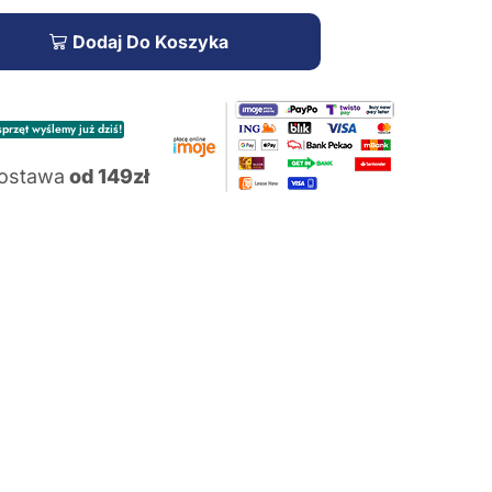
Dodaj Do Koszyka
przęt wyślemy już dziś!
ostawa
od 149zł