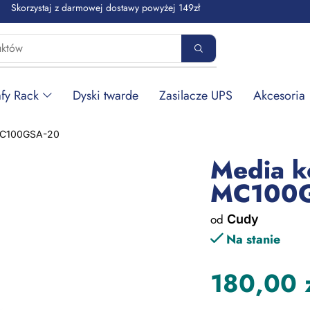
Skorzystaj z darmowej dostawy powyżej 149zł
fy Rack
Dyski twarde
Zasilacze UPS
Akcesoria
MC100GSA-20
Media k
MC100
od
Cudy
Na stanie
180,00