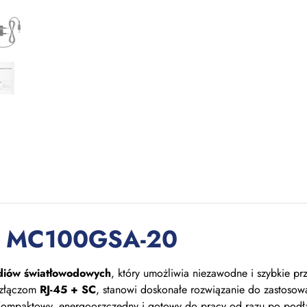
dy MC100GSA-20
diów światłowodowych
, który umożliwia niezawodne i szybkie p
 złączom
RJ-45 + SC
, stanowi doskonałe rozwiązanie do zastosowań
Kompaktowy, energooszczędny i gotowy do pracy od razu po podłą