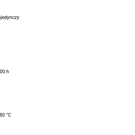
ojedynczy
000 h
 80 °C