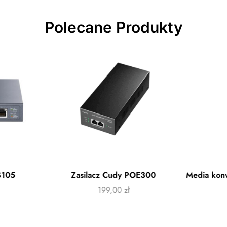
Polecane Produkty
S105
Zasilacz Cudy POE300
199,00
zł