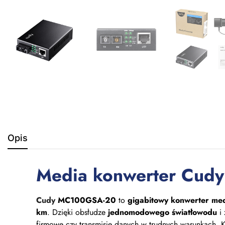
Opis
Media konwerter Cu
Cudy
MC100GSA-20
to
gigabitowy konwerter me
km
. Dzięki obsłudze
jednomodowego światłowodu
i
firmowe czy transmisje danych w trudnych warunkach. 