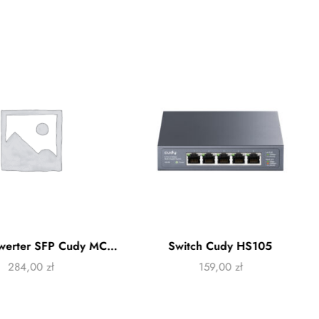
Media konwerter SFP Cudy MC220
Switch Cudy HS105
284,00
zł
159,00
zł