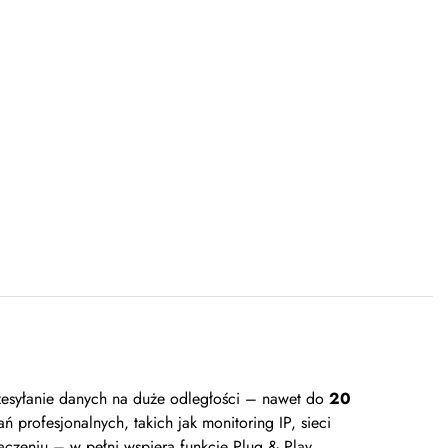
rzesyłanie danych na duże odległości – nawet do
20
 profesjonalnych, takich jak monitoring IP, sieci
czeniu – w pełni wspiera funkcję Plug & Play.