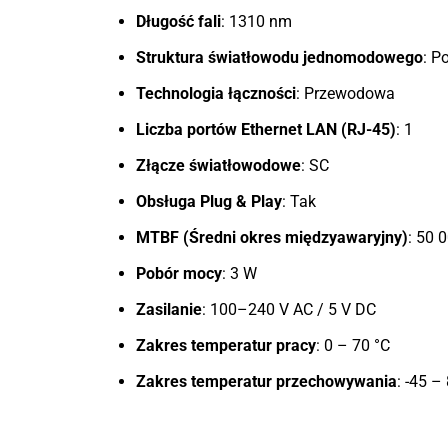
Długość fali
: 1310 nm
Struktura światłowodu jednomodowego
: P
Technologia łączności
: Przewodowa
Liczba portów Ethernet LAN (RJ-45)
: 1
Złącze światłowodowe
: SC
Obsługa Plug & Play
: Tak
MTBF (Średni okres międzyawaryjny)
: 50 
Pobór mocy
: 3 W
Zasilanie
: 100–240 V AC / 5 V DC
Zakres temperatur pracy
: 0 – 70 °C
Zakres temperatur przechowywania
: -45 –