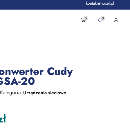
kontakt@noxel.pl
0
0
onwerter Cudy
GSA-20
Kategoria
Urządzenia sieciowe
zł