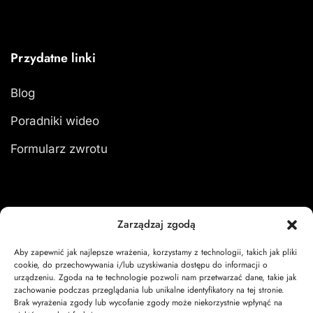
Przydatne linki
Blog
Poradniki wideo
Formularz zwrotu
Moje konto
Zarządzaj zgodą
Aby zapewnić jak najlepsze wrażenia, korzystamy z technologii, takich jak pliki
Zaloguj się
cookie, do przechowywania i/lub uzyskiwania dostępu do informacji o
urządzeniu. Zgoda na te technologie pozwoli nam przetwarzać dane, takie jak
Moje zamówienia
zachowanie podczas przeglądania lub unikalne identyfikatory na tej stronie.
Brak wyrażenia zgody lub wycofanie zgody może niekorzystnie wpłynąć na
Koszyk