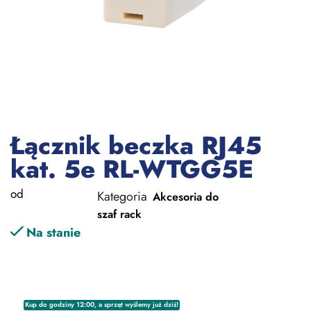
Łącznik beczka RJ45
kat. 5e RL-WTGG5E
od
Kategoria
Akcesoria do
szaf rack
Na stanie
Kup do godziny 12:00, a sprzęt wyślemy już dziś!