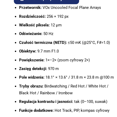
Przetwornik:
VOx Uncooled Focal Plane Arrays
Rozdzielczość:
256 × 192 px
Wielkość piksela:
12 μm
Odświeżanie:
50 Hz
Czułość termiczna (NETD):
≤50 mK (@25°C, F#=1.0)
Obiektyw:
9.7 mm F1.0
Powiększenie:
1×–2× (zoom cyfrowy 2×)
Zasięg detekcji:
970 m
Pole widzenia:
18.1° × 13.6° / 31.8 m × 23.8 m @100 m
Tryby obrazu:
Birdwatching / Red Hot / White Hot /
Black Hot / Rainbow / Ironbow
Regulacja kontrastu i jasności:
tak (0–100, suwak)
Funkcje dodatkowe:
Hot Track, PIP, kompas cyfrowy