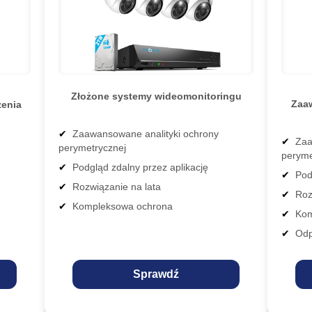
Złożone systemy wideomonitoringu
Zaa
zenia
Zaawansowane analityki ochrony
Zaa
perymetrycznej
peryme
Podgląd zdalny przez aplikację
Pod
Rozwiązanie na lata
Roz
Kompleksowa ochrona
Kom
Odp
Sprawdź