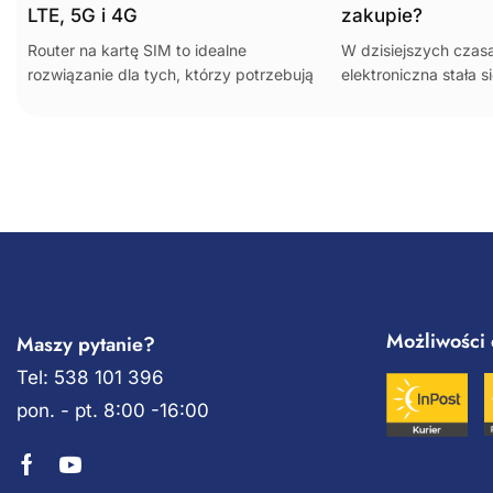
LTE, 5G i 4G
zakupie?
Router na kartę SIM to idealne
W dzisiejszych czasa
rozwiązanie dla tych, którzy potrzebują
elektroniczna stała 
mobilnego i stabilnego dostępu do
wsparciem dla rodzi
internetu. W zależności od Twoich
mieć pewność, że ich
potrzeb – od podstawowego...
bezpieczna, nawet 
innym...
Możliwości 
Maszy pytanie?
Tel: 538 101 396
pon. - pt. 8:00 -16:00