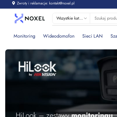
Zwroty i reklamacje: kontakt@noxel.pl
Monitoring
Wideodomofon
Sieci LAN
Sza
HiLook – zestawy
monitoringu