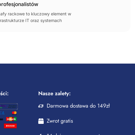
profesjonalistów
swojego mieszkania!
afy rackowe to kluczowy element w
W dzisiejszym świecie, gd
frastrukturze IT oraz systemach
urządzenie domowe wyma
lekomunikacyjnych, które pozwalają
połączenia z internetem, w
 efektywne przechowywanie,
właściwego routera Wi-Fi st
ganizację oraz montaż urządzeń
kluczowy dla zapewnienia p
kich jak serwery, przełączniki,
stabilnej sieci w...
stemy...
ści:
Nasze zalety:
Darmowa dostawa do 149zł
Zwrot gratis