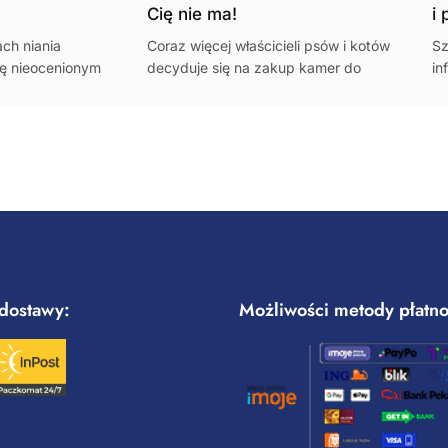
Cię nie ma!
i 
ch niania
Coraz więcej właścicieli psów i kotów
Sz
się nieocenionym
decyduje się na zakup kamer do
in
ców, którzy chcą
monitorowania swoich zwierząt
te
 pociecha jest
domowych. Dzięki takim urządzeniom
na
gdy przebywają w
jak Ezviz H6C i Ezviz TY2, możemy w
or
łatwy...
ta
sy
dostawy:
Możliwości metody płatno