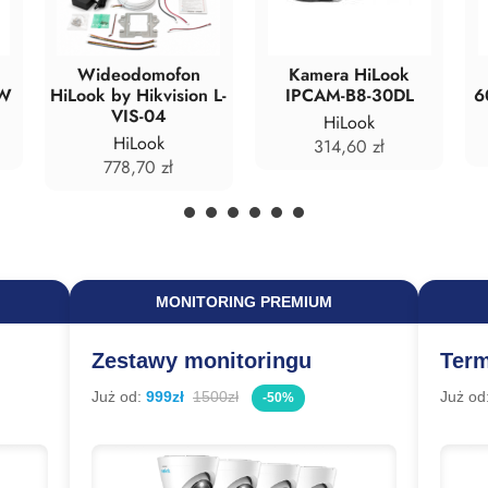
Wideodomofon
Kamera HiLook
-W
HiLook by Hikvision L-
IPCAM-B8-30DL
6
VIS-04
HiLook
HiLook
314,60
zł
778,70
zł
MONITORING PREMIUM
Zestawy monitoringu
Term
Już od:
999zł
1500zł
Już od
-50%