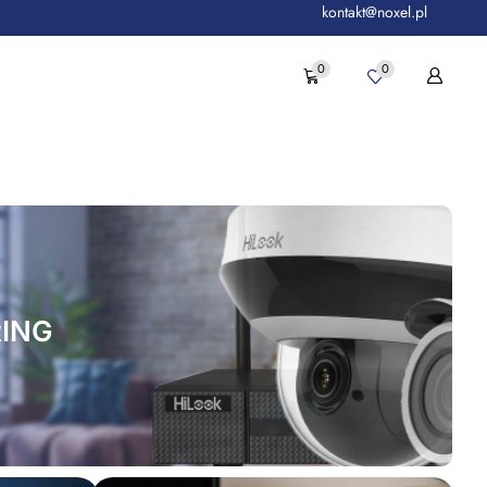
kontakt@noxel.pl
0
0
ING