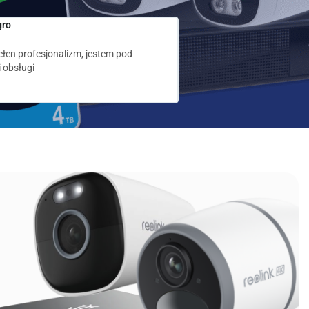
gro
Klient Allegro
★
★
★
★
★
łen profesjonalizm, jestem pod
Transakcja udana, szybka wy
 obsługi