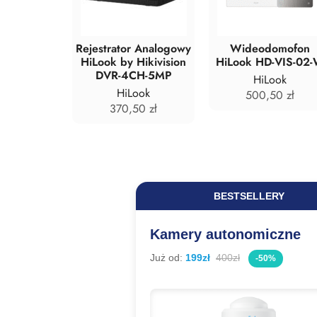
toringu IP
Rejestrator Analogowy
Wideodomofon
 4 kamery
HiLook by Hikivision
HiLook HD-VIS-02
M-B8-30DL
DVR-4CH-5MP
HiLook
,90
zł
HiLook
500,50
zł
370,50
zł
BESTSELLERY
Kamery autonomiczne
Już od:
199zł
400zł
-50%