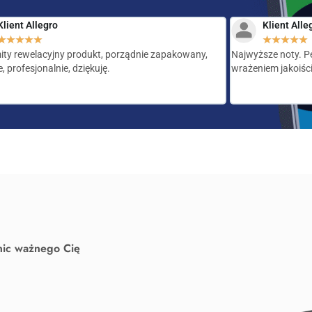
Klient Allegro
Klient Alle
★
★
★
★
★
★
★
★
★
★
ty rewelacyjny produkt, porządnie zapakowany,
Najwyższe noty. Pe
, profesjonalnie, dziękuję.
wrażeniem jakoiści
nic ważnego Cię