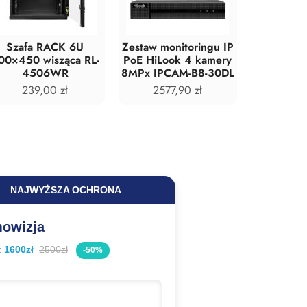
Szafa RACK 6U
Zestaw monitoringu IP
Rejestrat
00×450 wisząca RL-
PoE HiLook 4 kamery
HiLook by
4506WR
8MPx IPCAM-B8-30DL
DVR-4
239,00
zł
2577,90
zł
Hi
370
NAJWYŻSZA OCHRONA
owizja
:
1600zł
2500zł
-50%