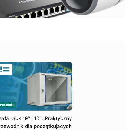
Poradniki
Poradniki
zafa rack 19″ i 10″. Praktyczny
Jaki router Wi-Fi do
rzewodnik dla początkujących
Wybierz sprzęt ideal