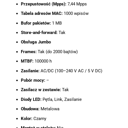
Przepustowość (Mpps):
7,44 Mpps
Tabela adresów MAC:
1000 wpisów
Bufor pakietów:
1 MB
Store-and-forward:
Tak
Obsługa Jumbo
Frames:
Tak (do 2000 bajtów)
MTBF:
100000 h
Zasilanie:
AC/DC (100–240 V AC / 5 V DC)
Pobór mocy:
–
Zasilacz w zestawie:
Tak
Diody LED:
Pętla, Link, Zasilanie
Obudowa:
Metalowa
Kolor:
Czarny