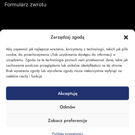
Formularz zwrotu
Moje konto
Zarządzaj zgodą
Aby zapewnić jak najlepsze wrażenia, korzystamy z technologii, takich jak pliki
Zaloguj się
cookie, do przechowywania i/lub uzyskiwania dostępu do informacji o
urządzeniu. Zgoda na te technologie pozwoli nam przetwarzać dane, takie jak
Moje zamówienia
zachowanie podczas przeglądania lub unikalne identyfikatory na tej stronie.
Brak wyrażenia zgody lub wycofanie zgody może niekorzystnie wpłynąć na
Koszyk
niektóre cechy i funkcje.
Akceptuję
Odmów
Zobacz preferencje
142,00
zł
Polityka prywatności