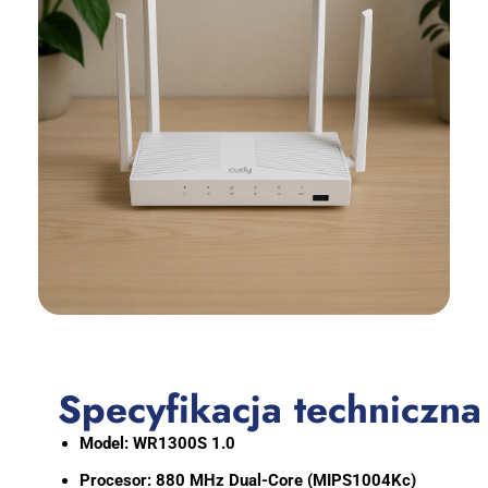
Specyfikacja techniczna
Model:
WR1300S 1.0
Procesor:
880 MHz Dual-Core (MIPS1004Kc)