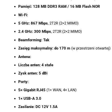
Pamięć:
128 MB DDR3 RAM / 16 MB Flash NOR
Wi-Fi:
5 GHz:
867 Mbps
, 2T2R (2×2 MIMO)
2.4 GHz:
300 Mbps
, 2T2R (2×2 MIMO)
Beamforming:
Tak
Zasięg maksymalny:
do 170 m
(w przestrzeni otwartej)
Antena:
Liczba anten:
4 stałe
Zysk anten:
5 dBi
Porty:
5× Gigabit RJ45
(1× WAN, 4× LAN)
1× USB-A 3.0
Zasilanie:
DC 12V 1.5A