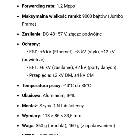
Forwarding rate:
1.2 Mpps
Maksymalna wielkość ramki:
9000 bajtów (Jumbo
Frame)
Zasilanie:
DC 48–57 V, złącze podwójne
Ochrony:
• ESD: ±6 kV (Ethernet), ±8 kV (styk), ±12 kV
(powietrze)
• EFT: ±6 kV (zasilanie), ±2 kV (porty danych)
• Przepięcia: ±2 kV DM, ±4 kV CM
Temperatura pracy:
-40°C do 85°C
Obudowa:
Aluminium, IP40
Montaż:
Szyna DIN lub ścienny
Wymiary:
118 × 86 × 33,5 mm
Waga:
360 g (produkt), 460 g (z opakowaniem)