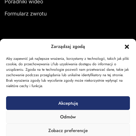
Poradniki wideo
Formularz zwrotu
Moje konto
Zarządzaj zgodą
Aby zapewnić jak najlepsze wrażenia, korzystamy z technologii, takich jak pliki
Zaloguj się
cookie, do przechowywania i/lub uzyskiwania dostępu do informacji o
urządzeniu. Zgoda na te technologie pozwoli nam przetwarzać dane, takie jak
Moje zamówienia
zachowanie podczas przeglądania lub unikalne identyfikatory na tej stronie.
Brak wyrażenia zgody lub wycofanie zgody może niekorzystnie wpłynąć na
Koszyk
niektóre cechy i funkcje.
Akceptuję
Odmów
Zobacz preferencje