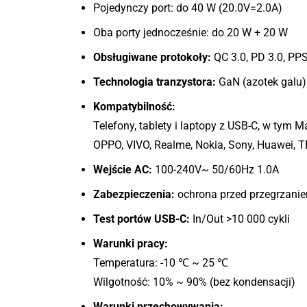
Pojedynczy port: do 40 W (20.0V=2.0A)
Oba porty jednocześnie: do 20 W + 20 W
Obsługiwane protokoły:
QC 3.0, PD 3.0, PP
Technologia tranzystora:
GaN (azotek galu)
Kompatybilność:
Telefony, tablety i laptopy z USB-C, w tym 
OPPO, VIVO, Realme, Nokia, Sony, Huawei, TEC
Wejście AC:
100-240V~ 50/60Hz 1.0A
Zabezpieczenia:
ochrona przed przegrzanie
Test portów USB-C:
In/Out >10 000 cykli
Warunki pracy:
Temperatura: -10 ℃ ~ 25 ℃
Wilgotność: 10% ~ 90% (bez kondensacji)
Warunki przechowywania: