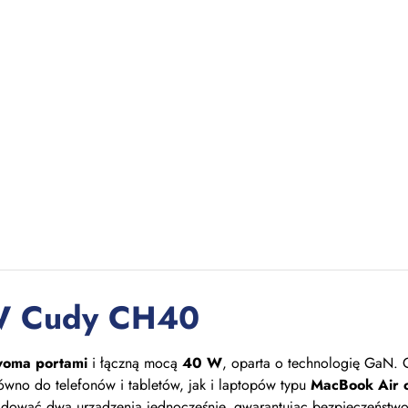
W Cudy CH40
woma portami
i łączną mocą
40 W
, oparta o technologię GaN. 
ówno do telefonów i tabletów, jak i laptopów typu
MacBook Air c
adować dwa urządzenia jednocześnie, gwarantując bezpieczeństw