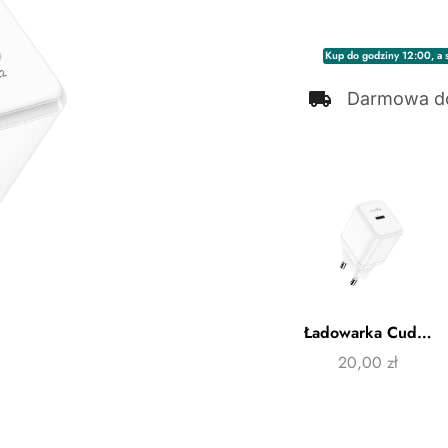
Kup do godziny 12:00, a s
Darmowa d
Ładowarka Cudy CH20
20,00
zł