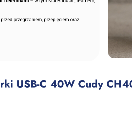
i i telefonami
– w tym MacBook Air, iPad Pro,
 przed przegrzaniem, przepięciem oraz
warki USB-C 40W Cudy CH4