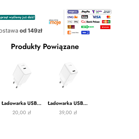
przęt wyślemy już dziś!
ostawa
od 149zł
Produkty Powiązane
Ładowarka USB-C 25W Cudy CH25
Ładowarka USB-C 30W Cudy CH30
20,00
zł
39,00
zł