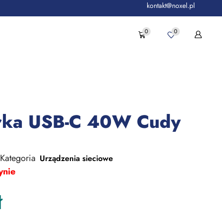
kontakt@noxel.pl
0
0
rka USB-C 40W Cudy
Kategoria
Urządzenia sieciowe
ynie
ł