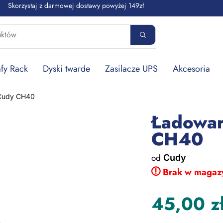
Skorzystaj z darmowej dostawy powyżej 149zł
fy Rack
Dyski twarde
Zasilacze UPS
Akcesoria
Cudy CH40
Ładowa
CH40
od
Cudy
Brak w magaz
45,00
z