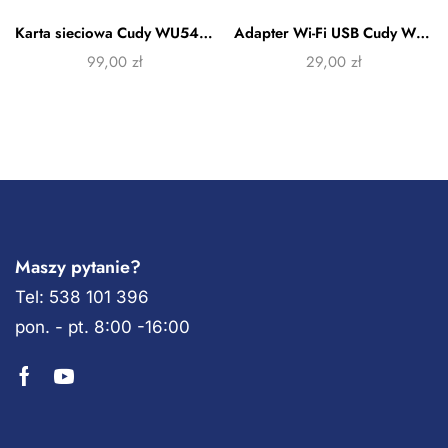
Karta sieciowa Cudy WU5400
Adapter Wi-Fi USB Cudy WU650
99,00
zł
29,00
zł
Maszy pytanie?
Tel: 538 101 396
pon. - pt. 8:00 -16:00