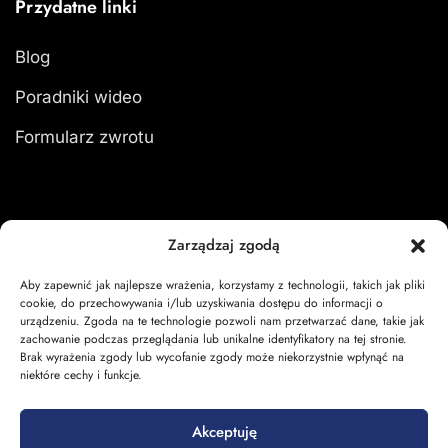
Przydatne linki
Blog
Poradniki wideo
Formularz zwrotu
Moje konto
Zarządzaj zgodą
Aby zapewnić jak najlepsze wrażenia, korzystamy z technologii, takich jak pliki
Zaloguj się
cookie, do przechowywania i/lub uzyskiwania dostępu do informacji o
urządzeniu. Zgoda na te technologie pozwoli nam przetwarzać dane, takie jak
Moje zamówienia
zachowanie podczas przeglądania lub unikalne identyfikatory na tej stronie.
Brak wyrażenia zgody lub wycofanie zgody może niekorzystnie wpłynąć na
Koszyk
niektóre cechy i funkcje.
Akceptuję