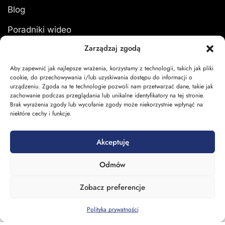
Blog
Poradniki wideo
Zarządzaj zgodą
Formularz zwrotu
Aby zapewnić jak najlepsze wrażenia, korzystamy z technologii, takich jak pliki
cookie, do przechowywania i/lub uzyskiwania dostępu do informacji o
urządzeniu. Zgoda na te technologie pozwoli nam przetwarzać dane, takie jak
zachowanie podczas przeglądania lub unikalne identyfikatory na tej stronie.
Moje konto
Brak wyrażenia zgody lub wycofanie zgody może niekorzystnie wpłynąć na
niektóre cechy i funkcje.
Zaloguj się
Akceptuję
Moje zamówienia
Odmów
Koszyk
Zobacz preferencje
Polityka prywatności
Strona główna
Blog
Menu