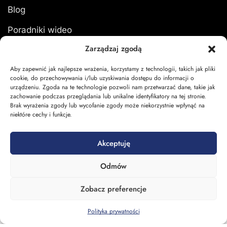
Blog
Poradniki wideo
Zarządzaj zgodą
Formularz zwrotu
Aby zapewnić jak najlepsze wrażenia, korzystamy z technologii, takich jak pliki
cookie, do przechowywania i/lub uzyskiwania dostępu do informacji o
urządzeniu. Zgoda na te technologie pozwoli nam przetwarzać dane, takie jak
zachowanie podczas przeglądania lub unikalne identyfikatory na tej stronie.
Moje konto
Brak wyrażenia zgody lub wycofanie zgody może niekorzystnie wpłynąć na
niektóre cechy i funkcje.
Zaloguj się
Akceptuję
Moje zamówienia
Odmów
Koszyk
Zobacz preferencje
Polityka prywatności
Strona główna
Blog
Menu