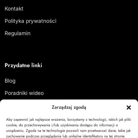
Kontakt
Polityka prywatności
Regulamin
Przydatne linki
Blog
Poradniki wideo
Formularz zwrotu
Zarządzaj zgodą
Aby zapewnić jak najlepsze wrażenia, korzystamy z technologii, takich jak pliki
cookie, do przechowywania i/lub uzyskiwania dostępu do informacji o
urządzeniu. Zgoda na te technologie pozwoli nam przetwarzać dane, takie jak
zachowanie podczas przeglądania lub unikalne identyfikatory na tej stronie.
Moje konto