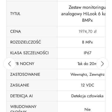
Zestaw monitoringu
analogowy HiLook 6 kame
TYTUŁ
8MPx
CENA
1974,70
zł
ROZDZIELCZOŚĆ
8 MPx
KLASA SZCZELNOŚCI
IP67
TRYB NOCNY
Tak do 20m
ZASTOSOWANIE
Wewnątrz, Zewnątrz
ZASILANIE
12 VDC
DETEKCJA AI
Detekcja człowieka
WBUDOWANY
Nie