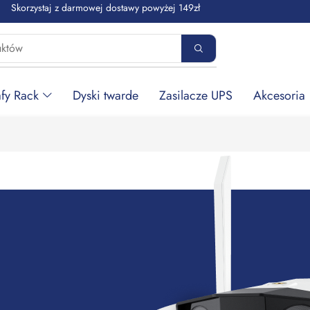
Skorzystaj z darmowej dostawy powyżej 149zł
fy Rack
Dyski twarde
Zasilacze UPS
Akcesoria