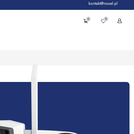
kontakt@noxel.pl
0
0