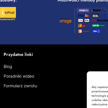
Przydatne linki
Blog
Poradniki wideo
Formularz zwrotu
Aby zapewnić 
przechowywan
technologie 
unikalne iden
niekorzystnie