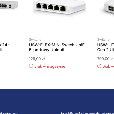
Switche
Switche
 24-
USW-FLEX-MINI Switch UniFi
USW-LIT
ti
5-portowy Ubiquiti
Gen 2 Ub
129,00
zł
799,00
zł
Brak w magazynie
Brak 
dostawy:
Możliwości metody płatno