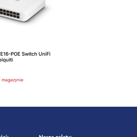
E16-POE Switch UniFi
iquiti
w magazynie
ści:
Nasze zalety: