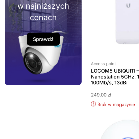
w najniższych
cenach
Sprawdź
Access point
LOCOM5 UBIQUITI 
Nanostation 5GHz, 
100Mb/s, 13dBi
249,00
zł
Brak w magazynie