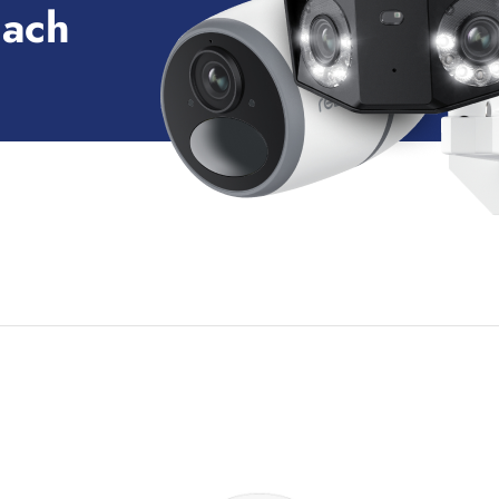
nach
16B, 41-