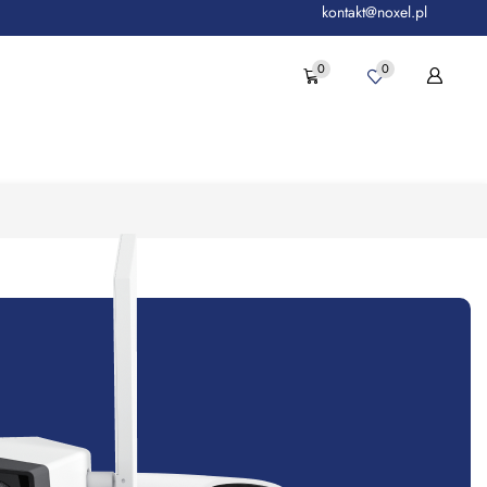
kontakt@noxel.pl
0
0