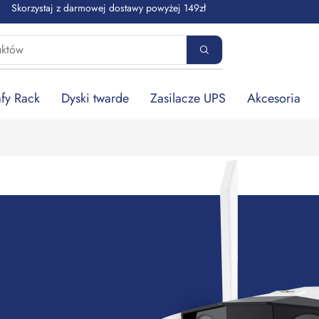
Skorzystaj z darmowej dostawy powyżej 149zł
fy Rack
Dyski twarde
Zasilacze UPS
Akcesoria