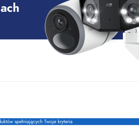
nach
16B, 41-